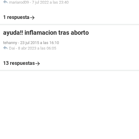
mariarod09
-
7 jul 2022 a las 23:40
1 respuesta
ayuda!! inflamacion tras aborto
tehanny
-
23 jul 2015 a las 16:10
Dai
-
8 abr 2023 a las 06:05
13 respuestas