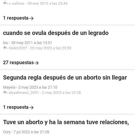
c-salinas
-
28 ene 2013 a las 23:44
1 respuesta
cuando se ovula después de un legrado
lou
-
28 may 2011 a las 13:51
Helen2207
-
20 may 2023 a las 23:59
27 respuestas
Segunda regla después de un aborto sin llegar
Mayela
-
2 may 2023 a las 21:10
elyaahmero_2051
-
2 may 2023 a las 22:28
1 respuesta
Tuve un aborto y ha la semana tuve relaciones,
Cory
-
7 jul 2022 a las 21:28