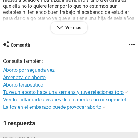
que ella no lo quiere tener por lo que no estamos aun
estables ni teniendo buen trabajo ni acabando de estudiar
para darlo algo bueno ya que ella tiene una hija de seis años
y nose que hacer si corre peligro el hacerlo por segunda vez
Ver más
en 4 meses que riegos corre mi enamorada ayudenme por
favor
Compartir
Consulta también:
Aborto por segunda vez
Amenaza de aborto
Aborto terapeutico
Tuve un aborto hace una semana y tuve relaciones foro
✓
Vientre inflamado después de un aborto con misoprostol
La tos en el embarazo puede provocar aborto
✓
1 respuesta