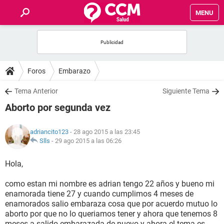
MENU
INICIO
FOROS
Foros
Embarazo
SALUD
Tema Anterior
Siguiente Tema
Aborto por segunda vez
FAMILIA
adriancito123
- 28 ago 2015 a las 23:45
NUTRICIÓN
Slls
-
29 ago 2015 a las 06:26
Hola,
BIENESTAR
como estan mi nombre es adrian tengo 22 años y bueno mi
SEXUALIDAD
enamorada tiene 27 y cuando cumplimos 4 meses de
enamorados salio embaraza cosa que por acuerdo mutuo lo
aborto por que no lo queriamos tener y ahora que tenemos 8
GLOSARIO
meses a salido embarazada de nuevo y ahora el tema es