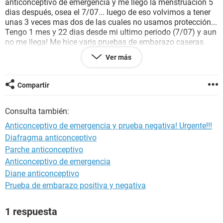
anticonceptivo de emergencia y me llego la menstruacion 5
dias después, osea el 7/07... luego de eso volvimos a tener
unas 3 veces mas dos de las cuales no usamos protección...
Tengo 1 mes y 22 dias desde mi ultimo periodo (7/07) y aun
no me llega! Me hice varis pruebas de embarazo caseras
una con cinco dias de atraso y la otra con 7 dias de atraso y
Ver más
una de sangre a los 22 dias y las tres salieron negativas!
Tambien tengo una especie de líquido blanco que me sale y
dolor en la espalda baja!.
Compartir
Puede ser que este embarazada o es solo un retraso por el
anticonceptivo de emergencia!?
Consulta también:
Estoy desesperada! Por favor ayúdenme
Anticonceptivo de emergencia y prueba negativa! Urgente!!!
Diafragma anticonceptivo
Parche anticonceptivo
Anticonceptivo de emergencia
Diane anticonceptivo
Prueba de embarazo positiva y negativa
1 respuesta