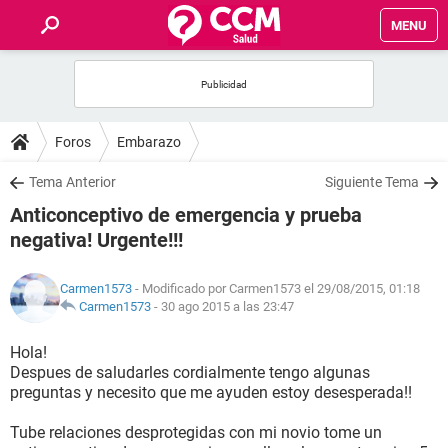
MENU
INICIO
FOROS
Foros
Embarazo
SALUD
Tema Anterior
Siguiente Tema
Anticonceptivo de emergencia y prueba
FAMILIA
negativa! Urgente!!!
NUTRICIÓN
Carmen1573
- Modificado por Carmen1573 el 29/08/2015, 01:18
Carmen1573
-
30 ago 2015 a las 23:47
BIENESTAR
Hola!
Despues de saludarles cordialmente tengo algunas
SEXUALIDAD
preguntas y necesito que me ayuden estoy desesperada!!
Tube relaciones desprotegidas con mi novio tome un
GLOSARIO