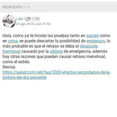
RESPUESTA 1 / 1
LJeri
1.783
29 ago 2015 a las 01:54
Hola, como ya te hiciste las pruebas tanto en
sangre
como
en
orina
, se puede descartar la posibilidad de
embarazo
, lo
más probable es que el retraso se deba al
desajuste
hormonal
causado por la
píldora
de emergencia, además
hay otras razones que pueden causar retraso menstrual,
como el estrés.
Revisa:
https://salud.ccm.net/faq/3300-efectos-secundarios-de-la-
pildora-del-dia-siguiente