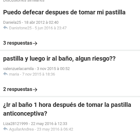
Discusiones similares
Puedo defecar despues de tomar mi pastilla
Daniela25
-
18 abr 2012 à 02:40
Danistone25
-
5 jun 2016 à 23:47
3 respuestas
pastilla y luego ir al baño, algun riesgo??
valenzuelacamila
-
3 nov 2015 à 00:52
maria
-
7 nov 2015 à 18:36
2 respuestas
¿Ir al baño 1 hora después de tomar la pastilla
anticonceptiva?
Liza28121999
-
22 may 2016 à 12:33
AguilarAndrea
-
23 may 2016 à 06:42