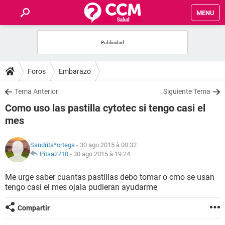
MENU
INICIO
FORUMS
Foros
Embarazo
SALUD
Tema Anterior
Siguiente Tema
Como uso las pastilla cytotec si tengo casi el
FAMILIA
mes
NUTRICIÓN
Sandrita*ortega
- 30 ago 2015 à 00:32
Pitsa2710
-
30 ago 2015 à 19:24
BIENESTAR
Me urge saber cuantas pastillas debo tomar o cmo se usan
tengo casi el mes ojala pudieran ayudarme
SEXUALIDAD
Compartir
GLOSARIO