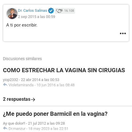
Dr. Carlos Salinas
16.108
2 sep 2015 a las 00:59
A ti por escribir.
Discusiones similares
COMO ESTRECHAR LA VAGINA SIN CIRUGIAS
yiop2332
-
22 abr 2014 a las 00:53
Violetamiranda
-
10 jun 2016 a las 08:48
2 respuestas
¿Me puedo poner Barmicil en la vagina?
Ay que dolor!!
-
21 jul 2012 a las 09:28
Dr.manzur
-
18 may 2023 a las 22:51