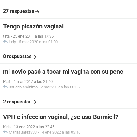
27 respuestas
Tengo picazón vaginal
tata
-
25 ene 2011 a las 17:35
Loly
-
5 mar 2020 a las 01:00
8 respuestas
mi novio pasó a tocar mi vagina con su pene
Pia1
-
1 mar 2017 a las 21:40
usuario anónimo
-
2 mar 2017 a las 00:06
2 respuestas
VPH e infeccion vaginal, ¿se usa Barmicil?
Kiria
-
13 ene 2022 a las 22:45
Mariasuarez333
-
14 ene 2022 a las 03:16