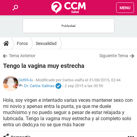
MENU
INICIO
FOROS
Foros
Sexualidad
SALUD
Tema Anterior
Siguiente Tema
Tengo la vagina muy estrecha
FAMILIA
Girl95-lu
- Modificado por Carlos-vialfa el 31/08/2015, 02:44
NUTRICIÓN
Dr. Carlos Salinas
-
2 sep 2015 a las 00:59
Hola, soy virgen e intentado varias veces mantener sexo con
BIENESTAR
mi novio y apenas entra la punta, ya que me duele
muchísimo y no puedo seguir a pesar de estar relajada y
SEXUALIDAD
lubricada. Tengo la vagina muy estrecha y al completo solo
entra un dedo,ya no se que más hacer
GLOSARIO