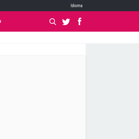
Idioma
O