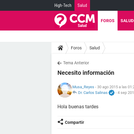
High-Tech
Salud
FOROS
SALUD
Foros
Salud
Tema Anterior
Necesito información
Musa_Reyes
- 30 ago 2015 a las 01:
Dr. Carlos Salinas
-
4 sep 201
Hola buenas tardes
Compartir