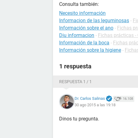
Consulta también:
Necesito información
Informacion de las leguminosas
-
Fi
Información sobre el ano
-
Fichas pr
Diu informacion
-
Fichas prácticas -
Información de la boca
-
Fichas prác
Información sobre la higiene
-
Fichas
1 respuesta
RESPUESTA 1 / 1
Dr. Carlos Salinas
16.108
30 ago 2015 a las 19:18
Dinos tu pregunta.