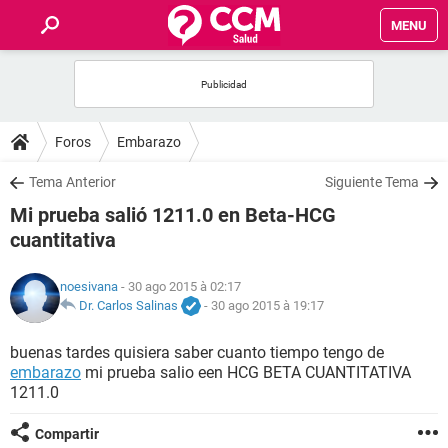
MENU
INICIO
FORUMS
Foros
Embarazo
SALUD
Tema Anterior
Siguiente Tema
Mi prueba salió 1211.0 en Beta-HCG
FAMILIA
cuantitativa
NUTRICIÓN
noesivana
- 30 ago 2015 à 02:17
Dr. Carlos Salinas
-
30 ago 2015 à 19:17
BIENESTAR
buenas tardes quisiera saber cuanto tiempo tengo de
embarazo
mi prueba salio een HCG BETA CUANTITATIVA
SEXUALIDAD
1211.0
GLOSARIO
Compartir