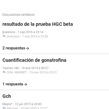
Discusiones similares
resultado de la prueba HGC beta
jkarenice
-
1 sep 2016 à 23:14
jkarenice
-
1 sep 2016 à 23:30
2 respuestas
Cuantificación de gonatrofina
Yazmin-180
-
19 ene 2019 à 00:27
DRA. MARNET
-
19 ene 2019 à 20:31
1 respuesta
Gch
Mayra*
-
12 jun 2015 à 23:00
Massiel
-
10 feb 2023 à 23:57