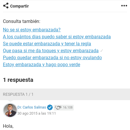
Compartir
Consulta también:
No se si estoy embarazada?
A los cuántos dias puedo saber si estoy embarazada
Se puede estar embarazada y tener la regla
Que pasa si me da toques y estoy embarazada
✓
Puedo quedar embarazada si no estoy ovulando
Estoy embarazada y hago popo verde
1 respuesta
RESPUESTA 1 / 1
Dr. Carlos Salinas
16.108
30 ago 2015 a las 19:11
Hola,