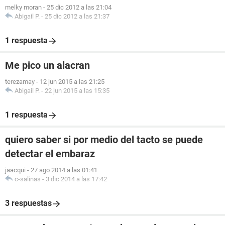
melky moran
-
25 dic 2012 a las 21:04
Abigail P.
-
25 dic 2012 a las 21:37
1 respuesta
Me pico un alacran
terezamay
-
12 jun 2015 a las 21:25
Abigail P.
-
22 jun 2015 a las 15:35
1 respuesta
quiero saber si por medio del tacto se puede
detectar el embaraz
jaacqui
-
27 ago 2014 a las 01:41
c-salinas
-
3 dic 2014 a las 17:42
3 respuestas