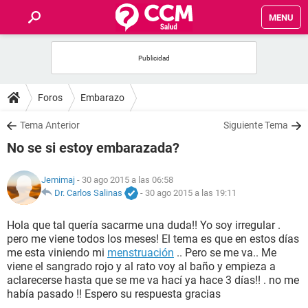
MENU
INICIO
FOROS
Foros
Embarazo
SALUD
Tema Anterior
Siguiente Tema
No se si estoy embarazada?
FAMILIA
Jemimaj
- 30 ago 2015 a las 06:58
NUTRICIÓN
Dr. Carlos Salinas
-
30 ago 2015 a las 19:11
Hola que tal quería sacarme una duda!! Yo soy irregular .
BIENESTAR
pero me viene todos los meses! El tema es que en estos días
me esta viniendo mi
menstruación
.. Pero se me va.. Me
SEXUALIDAD
viene el sangrado rojo y al rato voy al baño y empieza a
aclarecerse hasta que se me va hací ya hace 3 días!! . no me
había pasado !! Espero su respuesta gracias
GLOSARIO