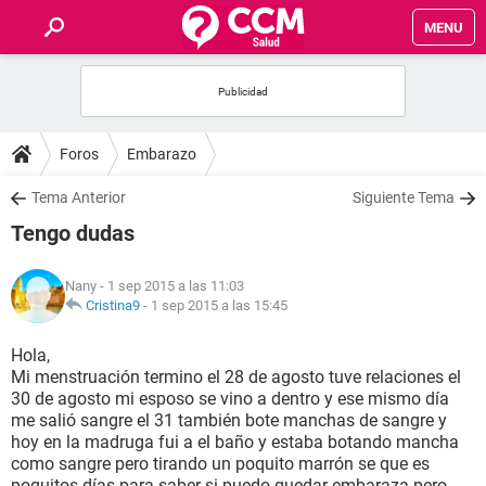
MENU
INICIO
FOROS
Foros
Embarazo
SALUD
Tema Anterior
Siguiente Tema
Tengo dudas
FAMILIA
Nany
- 1 sep 2015 a las 11:03
NUTRICIÓN
Cristina9
-
1 sep 2015 a las 15:45
Hola,
BIENESTAR
Mi menstruación termino el 28 de agosto tuve relaciones el
30 de agosto mi esposo se vino a dentro y ese mismo día
SEXUALIDAD
me salió sangre el 31 también bote manchas de sangre y
hoy en la madruga fui a el baño y estaba botando mancha
como sangre pero tirando un poquito marrón se que es
GLOSARIO
poquitos días para saber si puedo quedar embaraza pero