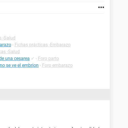
s -Salud
barazo
-
Fichas prácticas -Embarazo
cas -Salud
de una cesarea
✓
-
Foro parto
o se ve el embrion
-
Foro embarazo