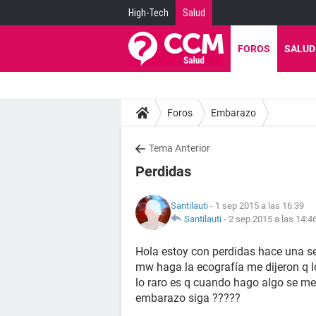
High-Tech
Salud
FOROS
SALUD
Foros
Embarazo
Tema Anterior
Perdidas
Santilauti
- 1 sep 2015 a las 16:39
Santilauti
-
2 sep 2015 a las 14:4
Hola estoy con perdidas hace una s
mw haga la ecografía me dijeron q 
lo raro es q cuando hago algo se me
embarazo siga ?????