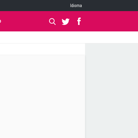
Idioma
O