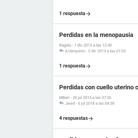
1 respuesta
Perdidas en la menopausia
Ragolu
-
1 dic 2013 a las 12:40
A.Herquinio
-
3 dic 2013 a las 01:03
1 respuesta
Perdidas con cuello uterino 
MBarr
-
26 jul 2015 a las 07:26
Jared
-
6 jul 2018 a las 04:38
4 respuestas