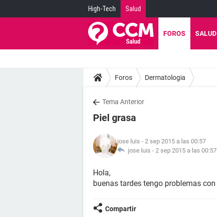
High-Tech
Salud
FOROS
SALUD
Foros
Dermatologia
Tema Anterior
Piel grasa
jose luis
- 2 sep 2015 a las 00:57
jose luis -
2 sep 2015 a las 00:57
Hola,
buenas tardes tengo problemas con 
Compartir