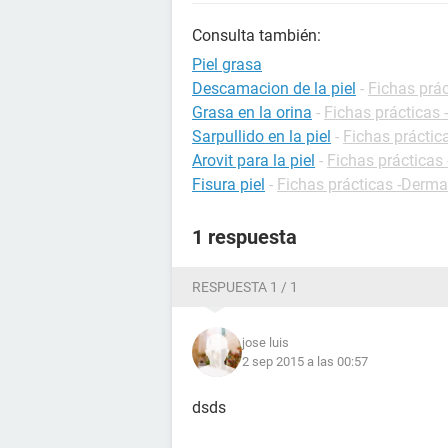
Consulta también:
Piel grasa
Descamacion de la piel
-
Fichas prá
Grasa en la orina
-
Fichas prácticas 
Sarpullido en la piel
-
Fichas práctic
Arovit para la piel
-
Fichas práctica
Fisura piel
-
Fichas prácticas -Derma
1 respuesta
RESPUESTA 1 / 1
jose luis
2 sep 2015 a las 00:57
dsds