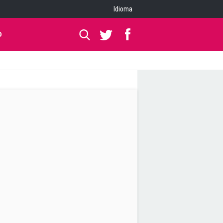
Idioma
O