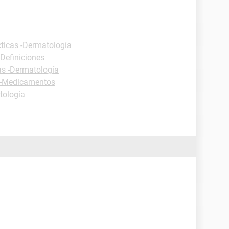
cticas -Dermatología
-Definiciones
as -Dermatología
s -Medicamentos
tología