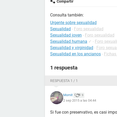
Compartir
Consulta también:
Urgente sobre sexualidad
Sexualidad
-
Foro sexualidad
Sexualidad joven
-
Foro sexualidad
Sexualidad humana
✓
-
Foro sexual
Sexualidad y virginidad
-
Foro sexua
Sexualidad en los ancianos
-
Fichas
1 respuesta
RESPUESTA 1 / 1
Momit
9
2 sep 2015 a las 04:44
Si fue con preservativo, es casi imp