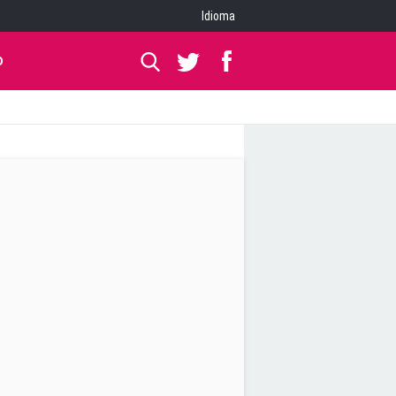
Idioma
O