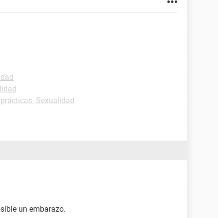
idad
lidad
 prácticas -Sexualidad
osible un embarazo.