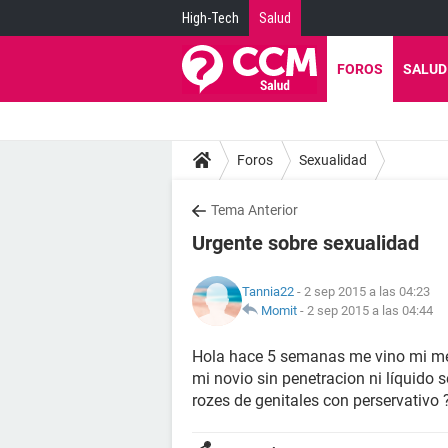
High-Tech
Salud
FOROS
SALUD
Foros
Sexualidad
Tema Anterior
Urgente sobre sexualidad
Tannia22
- 2 sep 2015 a las 04:23
Momit
-
2 sep 2015 a las 04:44
Hola hace 5 semanas me vino mi me
mi novio sin penetracion ni líquid
rozes de genitales con perservativo 