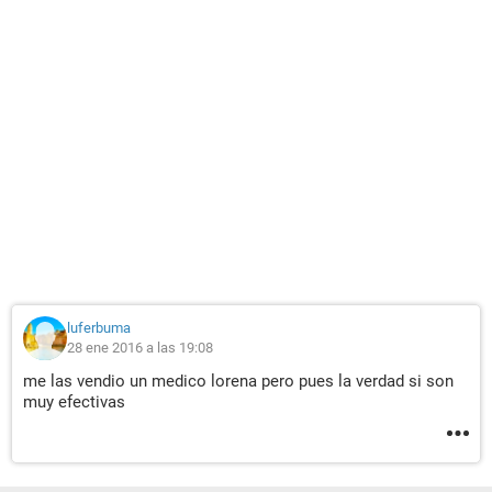
luferbuma
28 ene 2016 a las 19:08
me las vendio un medico lorena pero pues la verdad si son
muy efectivas