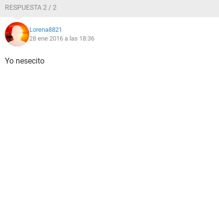
RESPUESTA 2 / 2
Lorena8821
28 ene 2016 a las 18:36
Yo nesecito