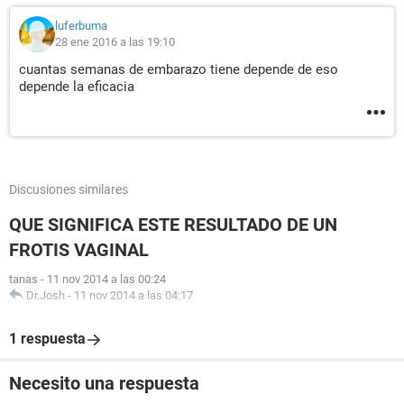
luferbuma
28 ene 2016 a las 19:10
cuantas semanas de embarazo tiene depende de eso
depende la eficacia
Discusiones similares
QUE SIGNIFICA ESTE RESULTADO DE UN
FROTIS VAGINAL
tanas
-
11 nov 2014 a las 00:24
Dr.Josh
-
11 nov 2014 a las 04:17
1 respuesta
Necesito una respuesta