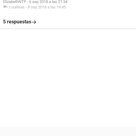
ElizabethNTP
-
6 sep 2018 a las 21:34
c-salinas
-
8 sep 2018 a las 19:45
5 respuestas