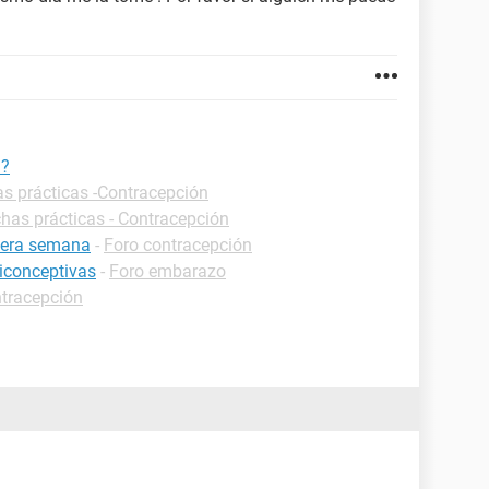
a?
as prácticas -Contracepción
chas prácticas - Contracepción
rcera semana
-
Foro contracepción
ticonceptivas
-
Foro embarazo
ntracepción