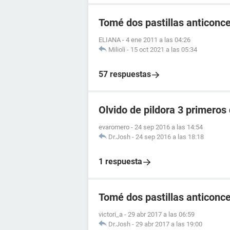
Tomé dos pastillas anticonce
ELIANA
-
4 ene 2011 a las 04:26
Milioli
-
15 oct 2021 a las 05:34
57 respuestas
Olvido de pildora 3 primeros 
evaromero
-
24 sep 2016 a las 14:54
Dr.Josh
-
24 sep 2016 a las 18:18
1 respuesta
Tomé dos pastillas anticonce
victori_a
-
29 abr 2017 a las 06:59
Dr.Josh
-
29 abr 2017 a las 19:00