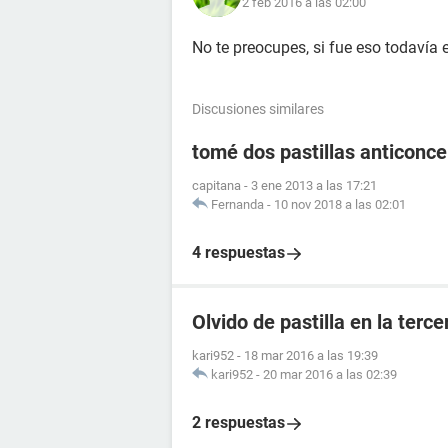
2 feb 2016 a las 02:00
No te preocupes, si fue eso todavía 
Discusiones similares
tomé dos pastillas anticonce
capitana
-
3 ene 2013 a las 17:21
Fernanda
-
10 nov 2018 a las 02:01
4 respuestas
Olvido de pastilla en la ter
kari952
-
18 mar 2016 a las 19:39
kari952
-
20 mar 2016 a las 02:39
2 respuestas