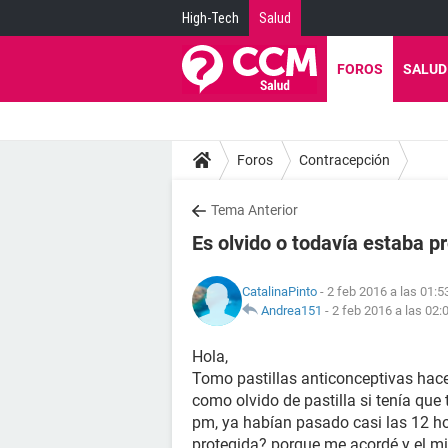
High-Tech
Salud
FOROS
SALUD
Foros
Contracepción
Tema Anterior
Es olvido o todavía estaba p
CatalinaPinto
- 2 feb 2016 a las 01:5
Andrea151
-
2 feb 2016 a las 02:
Hola,
Tomo pastillas anticonceptivas hace
como olvido de pastilla si tenía qu
pm, ya habían pasado casi las 12 ho
protegida? porque me acordé y el mi