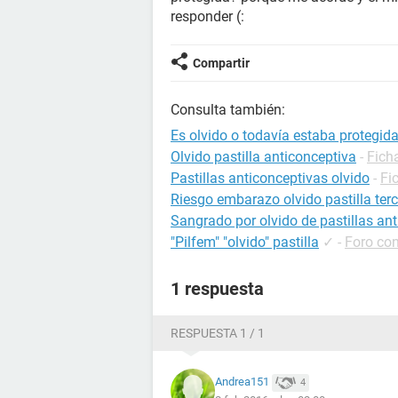
responder (:
Compartir
Consulta también:
Es olvido o todavía estaba protegid
Olvido pastilla anticonceptiva
-
Fich
Pastillas anticonceptivas olvido
-
Fi
Riesgo embarazo olvido pastilla te
Sangrado por olvido de pastillas an
"Pilfem" "olvido" pastilla
✓
-
Foro co
1 respuesta
RESPUESTA 1 / 1
Andrea151
4