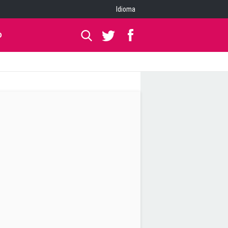
Idioma
O