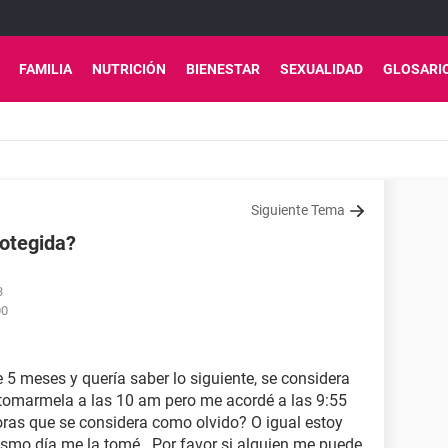
FAMILIA
NUTRICIÓN
BIENESTAR
SEXUALIDAD
GLOSARI
Siguiente Tema
rotegida?
3
00
 5 meses y quería saber lo siguiente, se considera
e tomarmela a las 10 am pero me acordé a las 9:55
ras que se considera como olvido? O igual estoy
smo día me la tomé . Por favor si alguien me puede