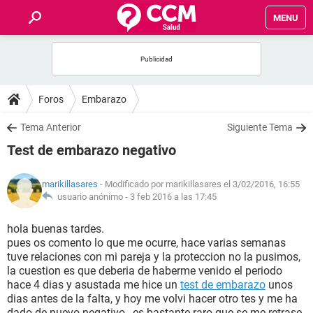
MENU
INICIO
FOROS
Foros
Embarazo
SALUD
Tema Anterior
Siguiente Tema
Test de embarazo negativo
FAMILIA
marikillasares
- Modificado por marikillasares el 3/02/2016, 16:55
NUTRICIÓN
usuario anónimo -
3 feb 2016 a las 17:45
hola buenas tardes.
BIENESTAR
pues os comento lo que me ocurre, hace varias semanas
tuve relaciones con mi pareja y la proteccion no la pusimos,
SEXUALIDAD
la cuestion es que deberia de haberme venido el periodo
hace 4 dias y asustada me hice un
test de embarazo
unos
dias antes de la falta, y hoy me volvi hacer otro tes y me ha
GLOSARIO
dado de nuevo negativo , es bastante raro que se me retrase