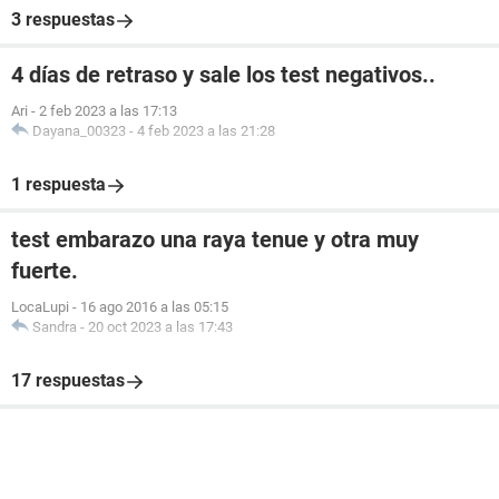
3 respuestas
4 días de retraso y sale los test negativos..
Ari
-
2 feb 2023 a las 17:13
Dayana_00323
-
4 feb 2023 a las 21:28
1 respuesta
test embarazo una raya tenue y otra muy
fuerte.
LocaLupi
-
16 ago 2016 a las 05:15
Sandra
-
20 oct 2023 a las 17:43
17 respuestas