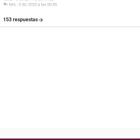
Mrz
-
5 dic 2022 a las 00:55
153 respuestas