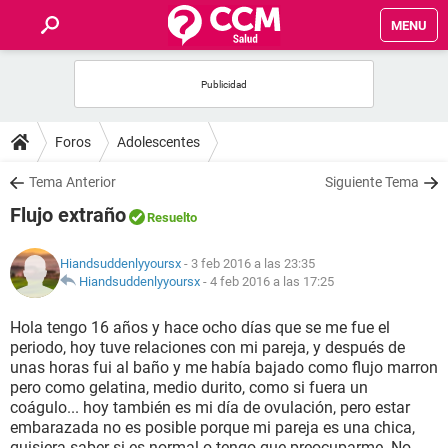
MENU
INICIO
FOROS
Foros
Adolescentes
SALUD
Tema Anterior
Siguiente Tema
Flujo extraño
Resuelto
FAMILIA
Hiandsuddenlyyoursx
- 3 feb 2016 a las 23:35
NUTRICIÓN
Hiandsuddenlyyoursx
-
4 feb 2016 a las 17:25
Hola tengo 16 años y hace ocho días que se me fue el
BIENESTAR
periodo, hoy tuve relaciones con mi pareja, y después de
unas horas fui al baño y me había bajado como flujo marron
SEXUALIDAD
pero como gelatina, medio durito, como si fuera un
coágulo... hoy también es mi día de ovulación, pero estar
embarazada no es posible porque mi pareja es una chica,
GLOSARIO
quisiera saber si es normal o tengo que preocuparme. No