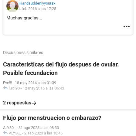
Hiandsuddenlyyoursx
4 feb 2016 a las 17:25
Muchas gracias...
Discusiones similares
Caracteristicas del flujo despues de ovular.
Posible fecundacion
Eve!!!
-
18 may 2014 a las 01:39
luxli90
-
12 may 2016 a las 06:43
2 respuestas
Flujo por menstruacion o embarazo?
ALY30_
-
31 ago 2023 a las 08:33
ALY30_
-
2 sep 2023 a las 18:45