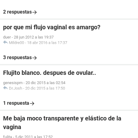
2 respuestas
por que mi flujo vaginal es amargo?
duer
-
28 jun 2012 a las 19:37
Mildre00
-
18 abr 2016 a las 17:37
3 respuestas
Flujito blanco. despues de ovular..
genesispm
-
20 dic 2015 a las 02:54
Dr.Josh
-
20 dic 2015 a las 17:50
1 respuesta
Me baja moco transparente y elástico de la
vagina
fulita
-
5 dic 2011 a las 17:52