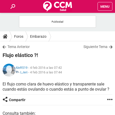
MENU
INICIO
FOROS
Foros
Embarazo
SALUD
Tema Anterior
Siguiente Tema
Flujo elástico ?!
FAMILIA
AleR519
- 4 feb 2016 a las 07:42
NUTRICIÓN
LJeri
-
4 feb 2016 a las 07:44
El flujo como clara de huevo elástico y transparente sale
BIENESTAR
cuando estás ovulando o cuando estás a punto de ovular ?
SEXUALIDAD
Compartir
GLOSARIO
Consulta también: