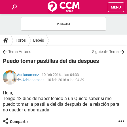
MENU
INICIO
FOROS
Foros
Bebés
SALUD
Tema Anterior
Siguiente Tema
Puedo tomar pastillas del día despues
FAMILIA
Adriianameez
- 10 feb 2016 a las 04:33
NUTRICIÓN
Adriianameez
-
10 feb 2016 a las 04:39
Hola,
BIENESTAR
Tengo 42 días de haber tenido a un Quiero saber si me
puedo tomar la pastilla del día después de la relación para
SEXUALIDAD
no quedar embarazada
Compartir
GLOSARIO