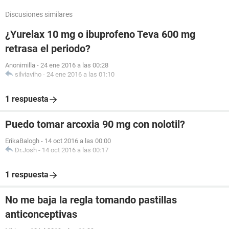
Discusiones similares
¿Yurelax 10 mg o ibuprofeno Teva 600 mg
retrasa el periodo?
Anonimilla
-
24 ene 2016 a las 00:28
silviaviho
-
24 ene 2016 a las 01:10
1 respuesta
Puedo tomar arcoxia 90 mg con nolotil?
ErikaBalogh
-
14 oct 2016 a las 00:00
Dr.Josh
-
14 oct 2016 a las 00:17
1 respuesta
No me baja la regla tomando pastillas
anticonceptivas