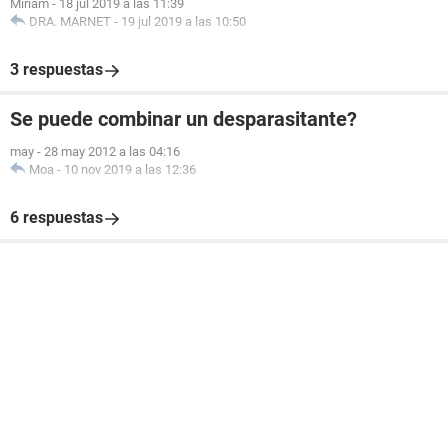
Miriam
-
18 jul 2019 a las 11:39
DRA. MARNET
-
19 jul 2019 a las 10:50
3 respuestas
Se puede combinar un desparasitante?
may
-
28 may 2012 a las 04:16
Moa
-
10 nov 2019 a las 12:36
6 respuestas