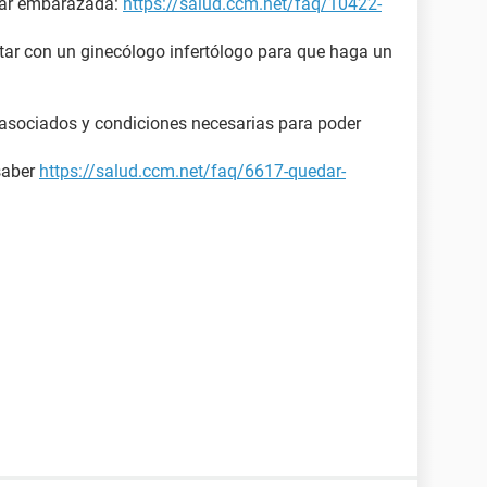
dar embarazada:
https://salud.ccm.net/faq/10422-
ltar con un ginecólogo infertólogo para que haga un
s asociados y condiciones necesarias para poder
saber
https://salud.ccm.net/faq/6617-quedar-