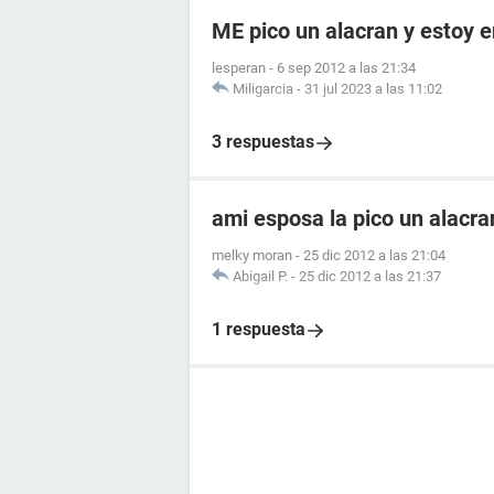
ME pico un alacran y estoy
lesperan
-
6 sep 2012 a las 21:34
Miligarcia
-
31 jul 2023 a las 11:02
3 respuestas
ami esposa la pico un alacr
melky moran
-
25 dic 2012 a las 21:04
Abigail P.
-
25 dic 2012 a las 21:37
1 respuesta