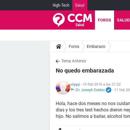
High-Tech
Salud
FOROS
SALUD
Foros
Embarazo
Tema Anterior
No quedo embarazada
viqqqi
- 10 feb 2016 a las 21:22
Dr. Joseph Exebio
-
11 feb 20
Hola, hace dos meses no nos cuidam
días y los tres test hechos dieron n
hijo. No salimos a bailar, alcohol 