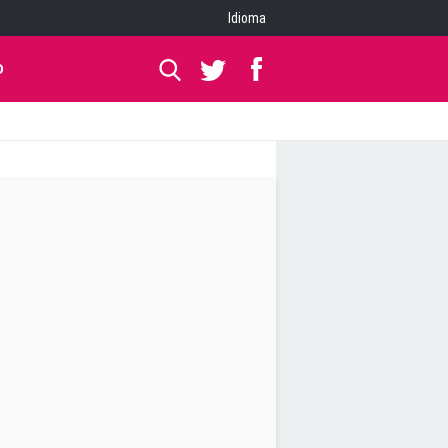
Idioma
O