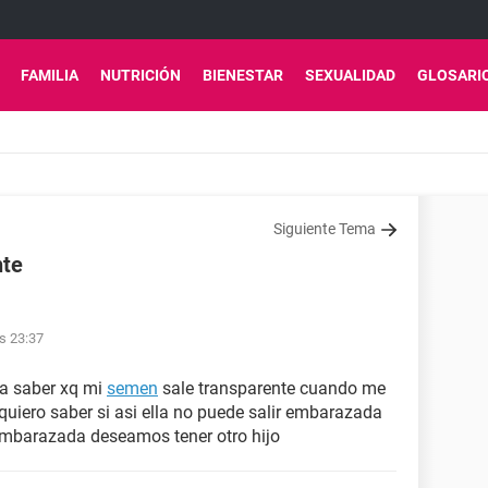
FAMILIA
NUTRICIÓN
BIENESTAR
SEXUALIDAD
GLOSARI
Siguiente Tema
nte
as 23:37
ra saber xq mi
semen
sale transparente cuando me
quiero saber si asi ella no puede salir embarazada
o embarazada deseamos tener otro hijo