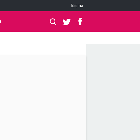
Idioma
O