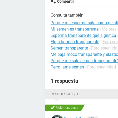
Compartir
Consulta también:
Porque mi esperma sale como gelati
Mi semen es transparente
- Mejores
Esperma transparente que significa
Flujo baboso transparente
-
Foro em
Semen transparente
-
Foro esterilid
Me baja moco transparente y elástic
Porque me sale semen transparente
Perro lame semen
-
Foro esterilidad
1 respuesta
RESPUESTA 1 / 1
Mejor respuesta