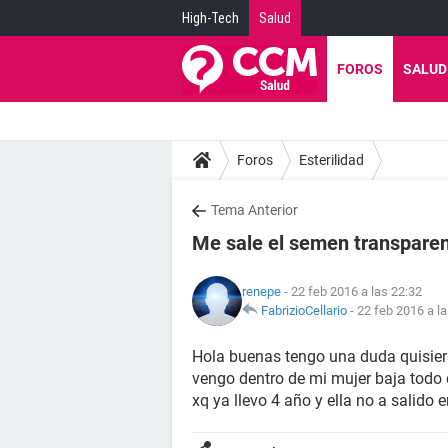
High-Tech
Salud
FOROS
SALUD
Foros
Esterilidad
Tema Anterior
Me sale el semen transpare
renepe
- 22 feb 2016 a las 22:32
FabrizioCellario
-
22 feb 2016 a l
Hola buenas tengo una duda quisie
vengo dentro de mi mujer baja todo 
xq ya llevo 4 año y ella no a salid