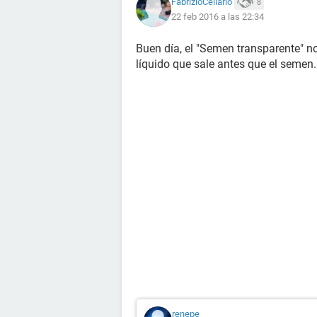
FabrizioCellario
8
22 feb 2016 a las 22:34
Buen día, el "Semen transparente" n
líquido que sale antes que el semen..
renepe