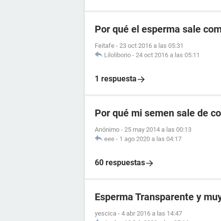
Por qué el esperma sale com
Feitafe
-
23 oct 2016 a las 05:31
Liloliborio
-
24 oct 2016 a las 05:11
1 respuesta
Por qué mi semen sale de col
Anónimo
-
25 may 2014 a las 00:13
eee
-
1 ago 2020 a las 04:17
60 respuestas
Esperma Transparente y muy
yescica
-
4 abr 2016 a las 14:47