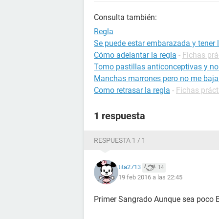
Consulta también:
Regla
Se puede estar embarazada y tener l
Cómo adelantar la regla
-
Fichas prá
Tomo pastillas anticonceptivas y no
Manchas marrones pero no me baja 
Como retrasar la regla
-
Fichas práct
1 respuesta
RESPUESTA 1 / 1
tita2713
14
19 feb 2016 a las 22:45
Primer Sangrado Aunque sea poco Es