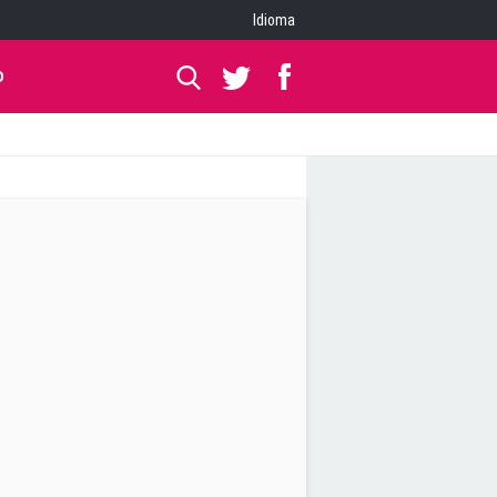
Idioma
O