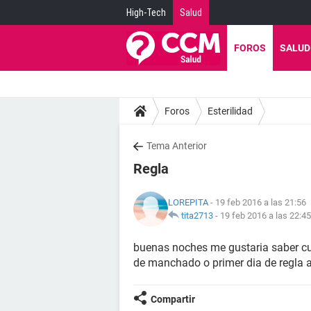
High-Tech
Salud
FOROS
SALUD
Foros
Esterilidad
Tema Anterior
Regla
LOREPITA
- 19 feb 2016 a las 21:56
tita2713
-
19 feb 2016 a las 22:45
buenas noches me gustaria saber cua
de manchado o primer dia de regla
Compartir