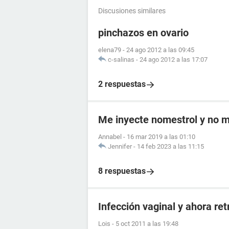
Discusiones similares
pinchazos en ovario
elena79
-
24 ago 2012 a las 09:45
c-salinas
-
24 ago 2012 a las 17:07
2 respuestas
Me inyecte nomestrol y no m
Annabel
-
16 mar 2019 a las 01:10
Jennifer
-
14 feb 2023 a las 11:15
8 respuestas
Infección vaginal y ahora re
Lois
-
5 oct 2011 a las 19:48