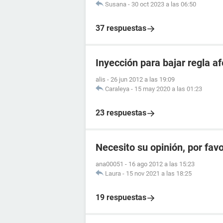
Susana
-
30 oct 2023 a las 06:50
37 respuestas
Inyección para bajar regla 
alis
-
26 jun 2012 a las 19:09
Caraleya
-
15 may 2020 a las 01:23
23 respuestas
Necesito su opinión, por fav
ana00051
-
16 ago 2012 a las 15:23
Laura
-
15 nov 2021 a las 18:25
19 respuestas