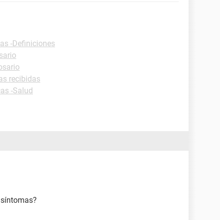
as -Definiciones
sario
osario
as recibidas
cas -Salud
s síntomas?