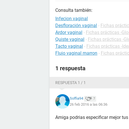
Consulta también:
Infecion vaginal
Desfloración vaginal
-
Fichas práctic
Ardor vaginal
-
Fichas prácticas -Glo
Quiste vaginal
-
Fichas prácticas -Gl
Tacto vaginal
-
Fichas prácticas -Ide
Flujo vaginal marron
-
Fichas prácti
1 respuesta
RESPUESTA 1 / 1
Soffia94
7
26 feb 2016 a las 06:36
Amiga podrias especificar mejor tu