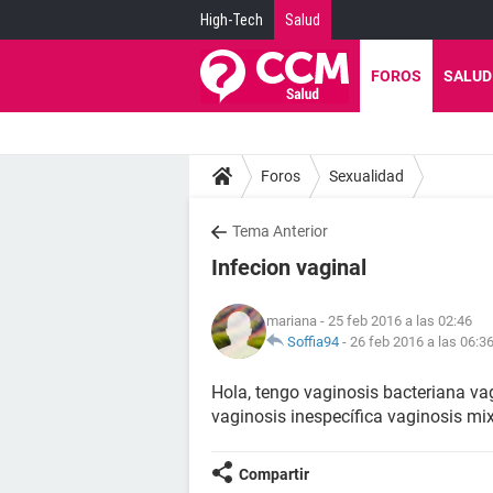
High-Tech
Salud
FOROS
SALUD
Foros
Sexualidad
Tema Anterior
Infecion vaginal
mariana
- 25 feb 2016 a las 02:46
Soffia94
-
26 feb 2016 a las 06:3
Hola, tengo vaginosis bacteriana vag
vaginosis inespecífica vaginosis mi
Compartir