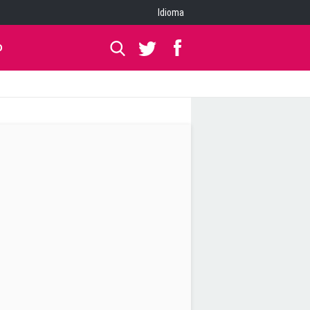
Idioma
O