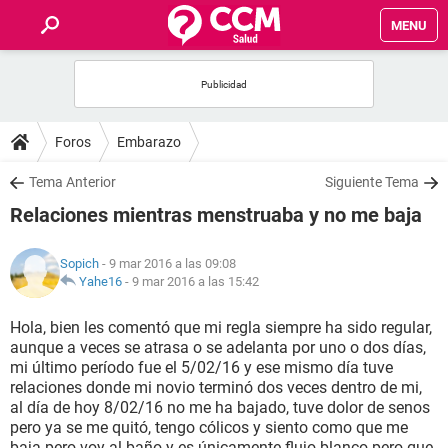
MENU
INICIO
FOROS
Foros
Embarazo
SALUD
Tema Anterior
Siguiente Tema
Relaciones mientras menstruaba y no me baja
FAMILIA
Sopich
- 9 mar 2016 a las 09:08
NUTRICIÓN
Yahe16
-
9 mar 2016 a las 15:42
Hola, bien les comentó que mi regla siempre ha sido regular,
BIENESTAR
aunque a veces se atrasa o se adelanta por uno o dos días,
mi último período fue el 5/02/16 y ese mismo día tuve
SEXUALIDAD
relaciones donde mi novio terminó dos veces dentro de mi,
al día de hoy 8/02/16 no me ha bajado, tuve dolor de senos
pero ya se me quitó, tengo cólicos y siento como que me
GLOSARIO
baja pero voy al baño y es únicamente flujo blanco pero que