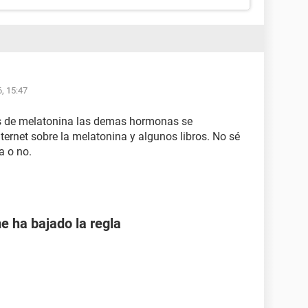
, 15:47
les de melatonina las demas hormonas se
ternet sobre la melatonina y algunos libros. No sé
a o no.
e ha bajado la regla