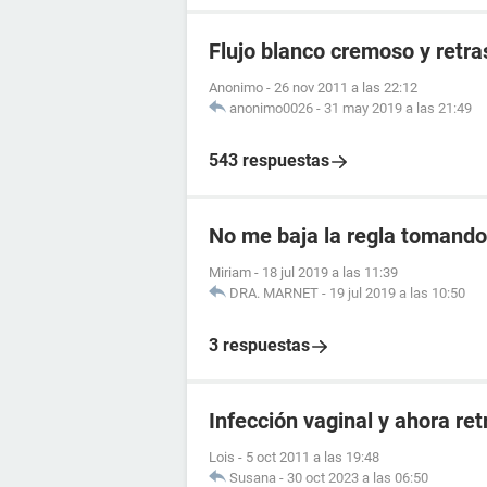
Flujo blanco cremoso y retr
Anonimo
-
26 nov 2011 a las 22:12
anonimo0026
-
31 may 2019 a las 21:49
543 respuestas
No me baja la regla tomando 
Miriam
-
18 jul 2019 a las 11:39
DRA. MARNET
-
19 jul 2019 a las 10:50
3 respuestas
Infección vaginal y ahora re
Lois
-
5 oct 2011 a las 19:48
Susana
-
30 oct 2023 a las 06:50