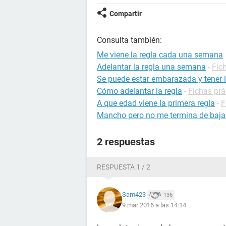
Compartir
Consulta también:
Me viene la regla cada una semana
Adelantar la regla una semana
-
Fic
Se puede estar embarazada y tener l
Cómo adelantar la regla
-
Fichas prá
A que edad viene la primera regla
-
F
Mancho pero no me termina de bajar 
2 respuestas
RESPUESTA 1 / 2
Sam423
136
9 mar 2016 a las 14:14