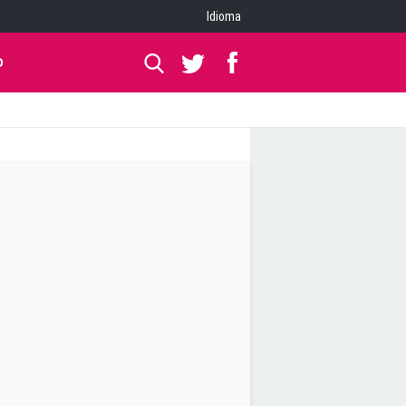
Idioma
O