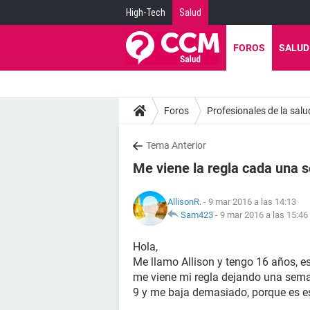
High-Tech
Salud
FOROS
SALUD
Foros
Profesionales de la salu
Tema Anterior
Me viene la regla cada una
AllisonR.
- 9 mar 2016 a las 14:13
Sam423
-
9 mar 2016 a las 15:46
Hola,
Me llamo Allison y tengo 16 años, 
me viene mi regla dejando una sema
9 y me baja demasiado, porque es e