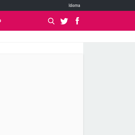
Idioma
O