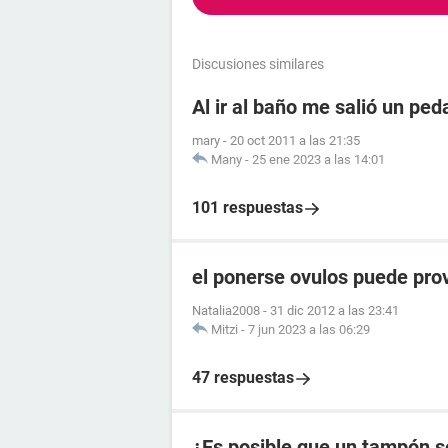
Discusiones similares
Al ir al baño me salió un pe
mary
-
20 oct 2011 a las 21:35
Many
-
25 ene 2023 a las 14:01
101 respuestas
el ponerse ovulos puede pro
Natalia2008
-
31 dic 2012 a las 23:41
Mitzi
-
7 jun 2023 a las 06:29
47 respuestas
¿Es posible que un tampón s