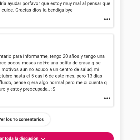
ría ayudar porfavor que estoy muy mal al pensar que
 cuide. Gracias dios la bendiga bye
tario para informarme, tengo 20 años y tengo una
 hace pocos meses not+e una bolita de grasa q se
 motivos aun no acudo a un centro de salud, mi
ctubre hasta el 5 casi 6 de este mes, pero 13 dias
fluido, pensé q era algo normal pero me di cuenta q
uro y estoy preocupada.. :S
Ver los 16 comentarios
ar toda la discusión