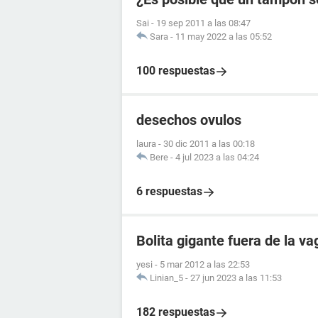
Sai
-
19 sep 2011 a las 08:47
Sara
-
11 may 2022 a las 05:52
100 respuestas
desechos ovulos
laura
-
30 dic 2011 a las 00:18
Bere
-
4 jul 2023 a las 04:24
6 respuestas
Bolita gigante fuera de la va
yesi
-
5 mar 2012 a las 22:53
Linian_5
-
27 jun 2023 a las 11:53
182 respuestas