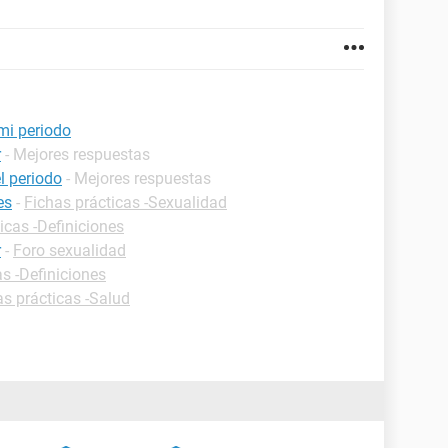
mi periodo
r
- Mejores respuestas
 periodo
- Mejores respuestas
es
-
Fichas prácticas -Sexualidad
icas -Definiciones
r
-
Foro sexualidad
as -Definiciones
as prácticas -Salud