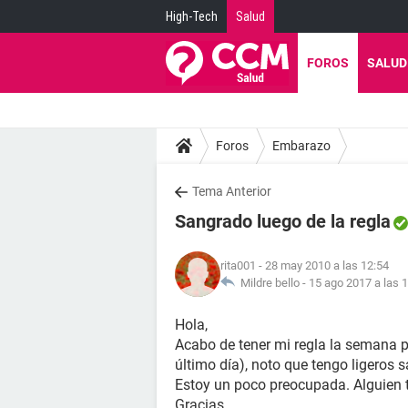
High-Tech
Salud
FOROS
SALUD
Foros
Embarazo
Tema Anterior
Sangrado luego de la regla
rita001
- 28 may 2010 a las 12:54
Mildre bello -
15 ago 2017 a las 
Hola,
Acabo de tener mi regla la semana p
último día), noto que tengo ligeros 
Estoy un poco preocupada. Alguien t
Gracias