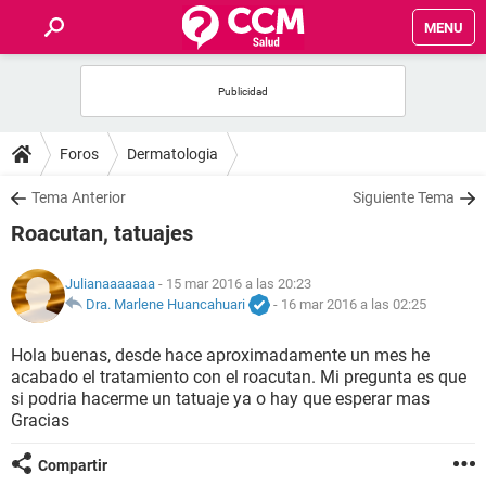
MENU
INICIO
FOROS
Foros
Dermatologia
SALUD
Tema Anterior
Siguiente Tema
Roacutan, tatuajes
FAMILIA
Julianaaaaaaa
- 15 mar 2016 a las 20:23
NUTRICIÓN
Dra. Marlene Huancahuari
-
16 mar 2016 a las 02:25
Hola buenas, desde hace aproximadamente un mes he
BIENESTAR
acabado el tratamiento con el roacutan. Mi pregunta es que
si podria hacerme un tatuaje ya o hay que esperar mas
SEXUALIDAD
Gracias
Compartir
GLOSARIO