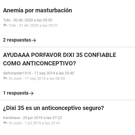
Anemia por masturbación
Tobi
-
30 dic 2020 a las 05:35
Tobi
-
31 dic 2020 a las 03:21
2 respuestas
AYUDAAA PORFAVOR DIXI 35 CONFIABLE
COMO ANTICONCEPTIVO?
darkmaster1310
-
17 sep 2014 a las 03:45
Dr.Josh
-
17 sep 2014 a las 06:30
1 respuesta
¿Dixi 35 es un anticonceptivo seguro?
Karolnava
-
29 jun 2019 a las 07:23
Dr.Josh
-
1 jul 2019 a las 22:41