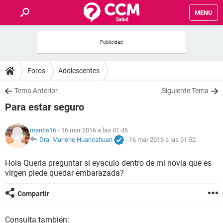
MENU
INICIO
FOROS
Foros
Adolescentes
SALUD
Tema Anterior
Siguiente Tema
Para estar seguro
FAMILIA
mantis16
- 16 mar 2016 a las 01:46
NUTRICIÓN
Dra. Marlene Huancahuari
-
16 mar 2016 a las 01:52
Hola Queria preguntar si eyaculo dentro de mi novia que es
BIENESTAR
virgen piede quedar embarazada?
SEXUALIDAD
Compartir
GLOSARIO
Consulta también: