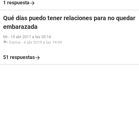
1 respuesta
Qué días puedo tener relaciones para no quedar
embarazada
titi
-
19 abr 2011 a las 05:14
Danna
-
4 abr 2019 a las 19:39
51 respuestas