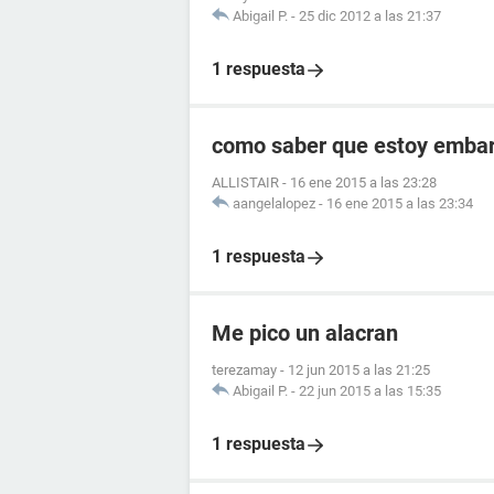
Abigail P.
-
25 dic 2012 a las 21:37
1 respuesta
como saber que estoy embara
ALLISTAIR
-
16 ene 2015 a las 23:28
aangelalopez
-
16 ene 2015 a las 23:34
1 respuesta
Me pico un alacran
terezamay
-
12 jun 2015 a las 21:25
Abigail P.
-
22 jun 2015 a las 15:35
1 respuesta