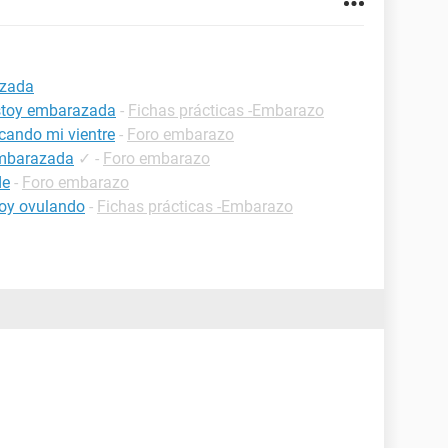
azada
estoy embarazada
-
Fichas prácticas -Embarazo
cando mi vientre
-
Foro embarazo
embarazada
✓
-
Foro embarazo
de
-
Foro embarazo
oy ovulando
-
Fichas prácticas -Embarazo