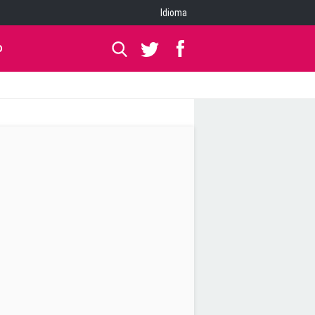
Idioma
O