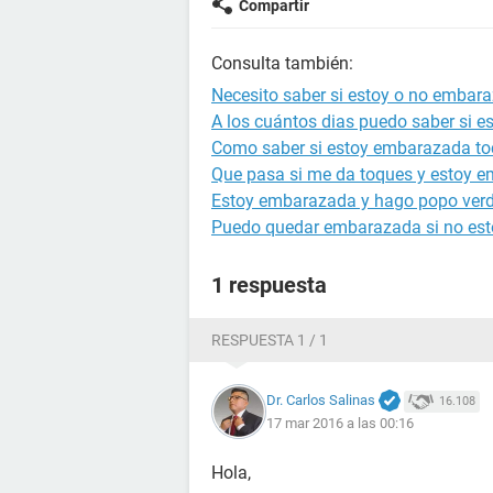
Compartir
Consulta también:
Necesito saber si estoy o no embar
A los cuántos dias puedo saber si 
Como saber si estoy embarazada to
Que pasa si me da toques y estoy 
Estoy embarazada y hago popo ver
Puedo quedar embarazada si no est
1 respuesta
RESPUESTA 1 / 1
Dr. Carlos Salinas
16.108
17 mar 2016 a las 00:16
Hola,