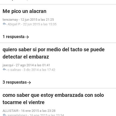
Me pico un alacran
terezamay
-
12 jun 2015 a las 21:25
Abigail P.
-
22 jun 2015 a las 15:35
1 respuesta
quiero saber si por medio del tacto se puede
detectar el embaraz
jaacqui
-
27 ago 2014 a las 01:41
c-salinas
-
3 dic 2014 a las 17:42
3 respuestas
como saber que estoy embarazada con solo
tocarme el vientre
ALLISTAIR
-
16 ene 2015 a las 23:28
aangelalopez
-
16 ene 2015 a las 23:34