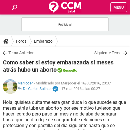
MENU
INICIO
FOROS
Foros
Embarazo
SALUD
Tema Anterior
Siguiente Tema
Como saber si estoy embarazada si meses
FAMILIA
atrás hubo un aborto
Resuelto
NUTRICIÓN
Marijocer
- Modificado por Marijocer el 16/03/2016, 23:37
Dr. Carlos Salinas
-
17 mar 2016 a las 00:27
BIENESTAR
Hola, quisiera quitarme esta gran duda lo que sucede es que
meses atrás tube un aborto y por ese motivo tuvieron que
SEXUALIDAD
hacer legrado pero paso un mes y no dejaba de sangrar
hasta que un día deje de sangrar tube relaciones sin
protección y con pastilla del día siguiente hasta que se
GLOSARIO