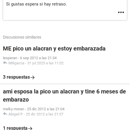
Si gustas espera si hay retraso.
Discusiones similares
ME pico un alacran y estoy embarazada
lesperan
-
6 sep 2012 a las 21:34
Miligarcia
-
31 jul 2023 a las 11:02
3 respuestas
ami esposa la pico un alacran y tine 6 meses de
embarazo
melky moran
-
25 dic 2012 a las 21:04
Abigail P.
-
25 dic 2012 a las 21:37
1 respuesta