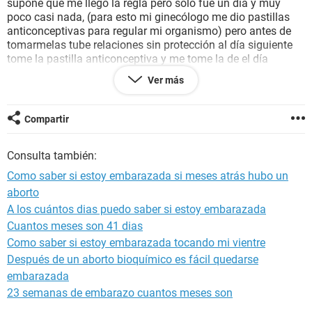
supone que me llegó la regla pero solo fue un día y muy
poco casi nada, (para esto mi ginecólogo me dio pastillas
anticonceptivas para regular mi organismo) pero antes de
tomarmelas tube relaciones sin protección al día siguiente
tome la pastilla anticonceptiva y me tome la de el día
siguiente pero ya no en el tiempo establecido y seguí
Ver más
tomando las anticonceptivas pero no a la misma hora a
veces variaba, mi pipi tiene holor fuerte y a veces me dan
mareos pero según el gineco me iba a sentir así, quisiera
Compartir
saber si es posible que este embarazada o que pudiera
haber quedado, ya que una semana después me hice un test
Consulta también:
de orina y salió negativo pero tengo esa inquietud
Como saber si estoy embarazada si meses atrás hubo un
aborto
A los cuántos dias puedo saber si estoy embarazada
Cuantos meses son 41 dias
Como saber si estoy embarazada tocando mi vientre
Después de un aborto bioquímico es fácil quedarse
embarazada
23 semanas de embarazo cuantos meses son