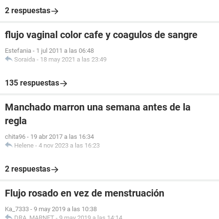
2 respuestas
flujo vaginal color cafe y coagulos de sangre
Estefania
-
1 jul 2011 a las 06:48
Soraida
-
18 may 2021 a las 23:49
135 respuestas
Manchado marron una semana antes de la
regla
chita96
-
19 abr 2017 a las 16:34
Helene
-
4 nov 2023 a las 16:23
2 respuestas
Flujo rosado en vez de menstruación
Ka_7333
-
9 may 2019 a las 10:38
DRA. MARNET
-
9 may 2019 a las 14:14