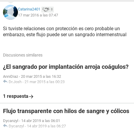
Catarina2401
8
17 mar 2016 a las 07:47
Si tuviste relaciones con protección es cero probable un
embarazo, este flujo puede ser un sangrado intermenstrual
Discusiones similares
¿El sangrado por implantación arroja coágulos?
AnniDiaz
-
20 mar 2015 a las 16:32
Dr.Josh
-
21 mar 2015 a las 00:23
1 respuesta
Flujo transparente con hilos de sangre y cólicos
Dycanzyl
-
14 abr 2019 a las 06:01
Dycanzyl
-
14 abr 2019 a las 06:27