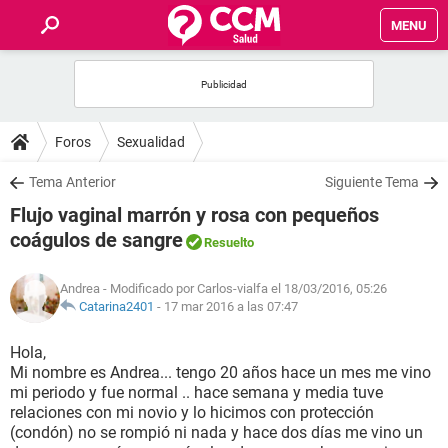
MENU
INICIO
FOROS
Foros
Sexualidad
SALUD
Tema Anterior
Siguiente Tema
Flujo vaginal marrón y rosa con pequeños
FAMILIA
coágulos de sangre
Resuelto
NUTRICIÓN
Andrea
- Modificado por Carlos-vialfa el 18/03/2016, 05:26
Catarina2401
-
17 mar 2016 a las 07:47
BIENESTAR
Hola,
Mi nombre es Andrea... tengo 20 años hace un mes me vino
SEXUALIDAD
mi periodo y fue normal .. hace semana y media tuve
relaciones con mi novio y lo hicimos con protección
(condón) no se rompió ni nada y hace dos días me vino un
GLOSARIO