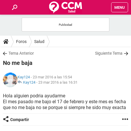
MENU
INICIO
FOROS
Foros
Salud
SALUD
Tema Anterior
Siguiente Tema
No me baja
FAMILIA
Kay124
- 23 mar 2016 a las 15:54
NUTRICIÓN
Kay124
-
23 mar 2016 a las 16:31
Hola alguien podria ayudarme
BIENESTAR
El mes pasado me bajo el 17 de febrero y este mes es fecha
que no me baja no se porque si siempre he sido muy exacta
SEXUALIDAD
Compartir
GLOSARIO