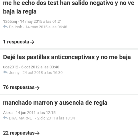
me he echo dos test han salido negativo y no ve
baja la regla
1265bnj
-
14 may 2015 a las 01:21
Dr.Josh
-
14 may 2015 a las 06:48
1 respuesta
Dejé las pastillas anticonceptivas y no me baja
uge2012
-
6 oct 2012 a las 03:46
Jenny
-
24 oct 2018 a las 16:30
76 respuestas
manchado marron y ausencia de regla
Alexa
-
14 jun 2011 a las 12:15
DRA. MARNET
-
2 dic 2011 a las 18:34
22 respuestas