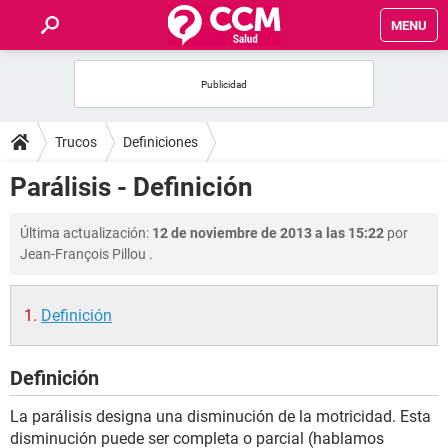
MENU
INICIO
FOROS
Trucos
Definiciones
SALUD
Parálisis - Definición
FAMILIA
Última actualización:
12 de noviembre de 2013 a las 15:22
por
Jean-François Pillou
.
NUTRICIÓN
Definición
BIENESTAR
Definición
SEXUALIDAD
La parálisis designa una disminución de la motricidad. Esta
GLOSARIO
disminución puede ser completa o parcial (hablamos