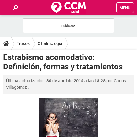
MENU
INICIO
FOROS
Trucos
Oftalmología
SALUD
Estrabismo acomodativo:
Definición, formas y tratamientos
FAMILIA
Última actualización:
30 de abril de 2014 a las 18:28
por
Carlos
NUTRICIÓN
Villagómez
.
BIENESTAR
SEXUALIDAD
GLOSARIO