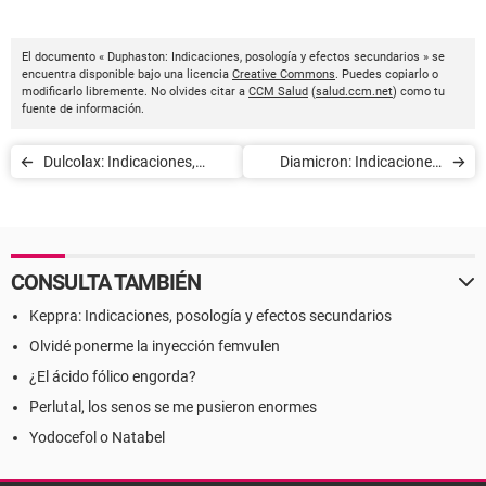
El documento « Duphaston: Indicaciones, posología y efectos secundarios » se
encuentra disponible bajo una licencia
Creative Commons
. Puedes copiarlo o
modificarlo libremente. No olvides citar a
CCM Salud
(
salud.ccm.net
) como tu
fuente de información.
Dulcolax: Indicaciones,
Diamicron: Indicaciones,
posología y efectos
posología y efectos
secundarios
secundarios
CONSULTA TAMBIÉN
Keppra: Indicaciones, posología y efectos secundarios
Olvidé ponerme la inyección femvulen
¿El ácido fólico engorda?
Perlutal, los senos se me pusieron enormes
Yodocefol o Natabel