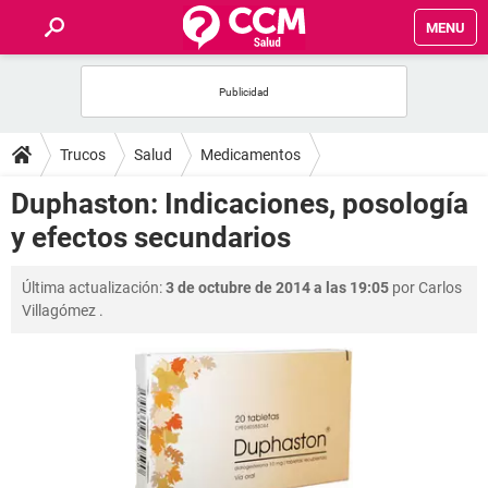
MENU
INICIO
FOROS
Trucos
Salud
Medicamentos
SALUD
Duphaston: Indicaciones, posología
y efectos secundarios
FAMILIA
Última actualización:
3 de octubre de 2014 a las 19:05
por
Carlos
NUTRICIÓN
Villagómez
.
BIENESTAR
SEXUALIDAD
GLOSARIO