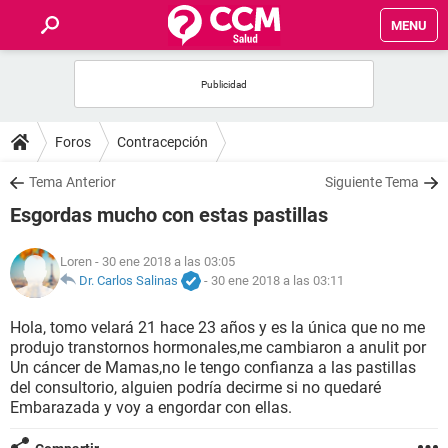
MENU
INICIO
FOROS
Foros
Contracepción
SALUD
Tema Anterior
Siguiente Tema
Esgordas mucho con estas pastillas
FAMILIA
Loren
- 30 ene 2018 a las 03:05
NUTRICIÓN
Dr. Carlos Salinas
-
30 ene 2018 a las 03:11
Hola, tomo velará 21 hace 23 años y es la única que no me
BIENESTAR
produjo transtornos hormonales,me cambiaron a anulit por
Un cáncer de Mamas,no le tengo confianza a las pastillas
SEXUALIDAD
del consultorio, alguien podría decirme si no quedaré
Embarazada y voy a engordar con ellas.
GLOSARIO