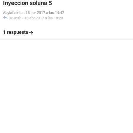
Inyeccion soluna 5
Abylaflakita
-
18 abr 2017 a las 14:42
Dr.Josh
-
18 abr 2017 a las 18:20
1 respuesta