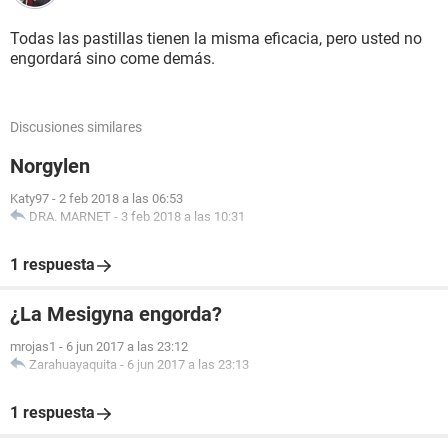
Todas las pastillas tienen la misma eficacia, pero usted no
engordará sino come demás.
Discusiones similares
Norgylen
Katy97
-
2 feb 2018 a las 06:53
DRA. MARNET
-
3 feb 2018 a las 10:31
1 respuesta
¿La Mesigyna engorda?
mrojas1
-
6 jun 2017 a las 23:12
Zarahuayaquita
-
6 jun 2017 a las 23:13
1 respuesta