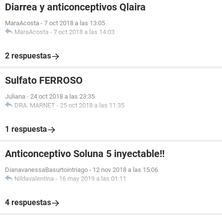
Diarrea y anticonceptivos Qlaira
MaraAcosta
-
7 oct 2018 a las 13:05
MaraAcosta
-
7 oct 2018 a las 14:03
2 respuestas
Sulfato FERROSO
Juliana
-
24 oct 2018 a las 23:35
DRA. MARNET
-
25 oct 2018 a las 11:35
1 respuesta
Anticonceptivo Soluna 5 inyectable!!
DianavanessaBasurtointriago
-
12 nov 2018 a las 15:06
Nildavalentina
-
16 may 2019 a las 01:11
4 respuestas