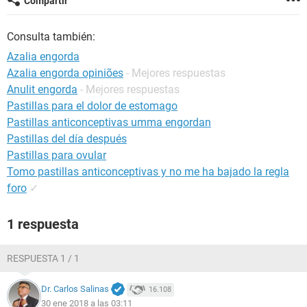
Compartir
Consulta también:
Azalia engorda
Azalia engorda opiniões
- Mejores respuestas
Anulit engorda
- Mejores respuestas
Pastillas para el dolor de estomago
Pastillas anticonceptivas umma engordan
Pastillas del día después
Pastillas para ovular
Tomo pastillas anticonceptivas y no me ha bajado la regla
foro
✓
1 respuesta
RESPUESTA 1 / 1
Dr. Carlos Salinas
16.108
30 ene 2018 a las 03:11