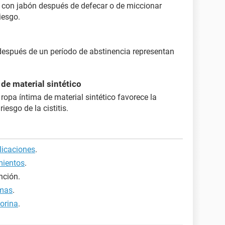
 con jabón después de defecar o de miccionar
iesgo.
después de un período de abstinencia representan
de material sintético
ropa íntima de material sintético favorece la
iesgo de la cistitis.
plicaciones
.
amientos
.
ención.
omas
.
 orina
.