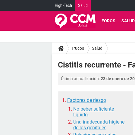
High-Tech
Salud
FOROS
SALUD
Trucos
Salud
Cistitis recurrente - 
Última actualización:
23 de enero de 20
Factores de riesgo
No beber suficiente
líquido
.
Una inadecuada higiene
de los genitales
.
Relaciones sexuales
.