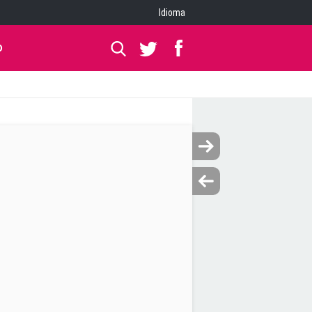
Idioma
O