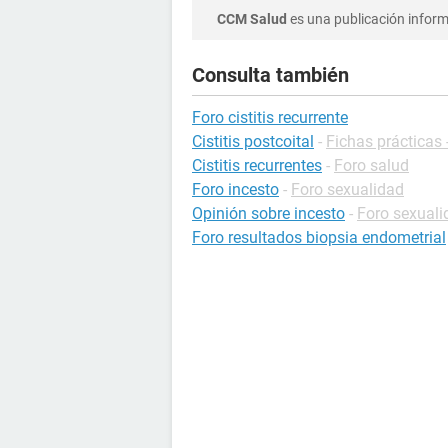
CCM Salud
es una publicación informa
Consulta también
Foro cistitis recurrente
Cistitis postcoital
-
Fichas prácticas -
Cistitis recurrentes
-
Foro salud
Foro incesto
-
Foro sexualidad
Opinión sobre incesto
-
Foro sexuali
Foro resultados biopsia endometrial