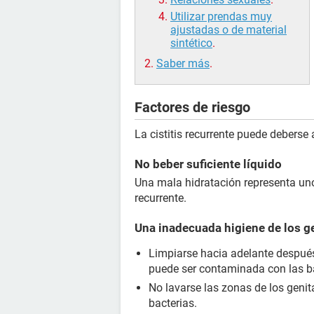
Utilizar prendas muy
ajustadas o de material
sintético
.
Saber más
.
Factores de riesgo
La cistitis recurrente puede deberse
No beber suficiente líquido
Una mala hidratación representa uno d
recurrente.
Una inadecuada higiene de los g
Limpiarse hacia adelante después 
puede ser contaminada con las ba
No lavarse las zonas de los genita
bacterias.