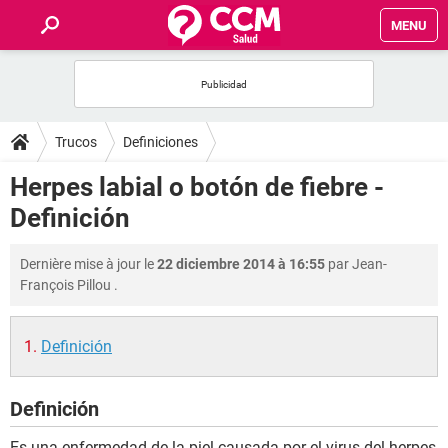
MENU
INICIO
FORUMS
Trucos
Definiciones
SALUD
Herpes labial o botón de fiebre -
Definición
FAMILIA
Dernière mise à jour le
22 diciembre 2014 à 16:55
par
Jean-
NUTRICIÓN
François Pillou
.
BIENESTAR
Definición
SEXUALIDAD
Definición
GLOSARIO
Es una enfermedad de la piel causada por el virus del herpes