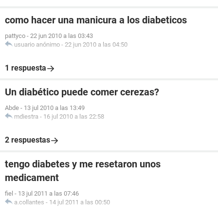
como hacer una manicura a los diabeticos
pattyco
-
22 jun 2010 a las 03:43
usuario anónimo
-
22 jun 2010 a las 04:50
1 respuesta
Un diabético puede comer cerezas?
Abde
-
13 jul 2010 a las 13:49
mdiestra
-
16 jul 2010 a las 22:58
2 respuestas
tengo diabetes y me resetaron unos
medicament
fiel
-
13 jul 2011 a las 07:46
a.collantes
-
14 jul 2011 a las 00:50