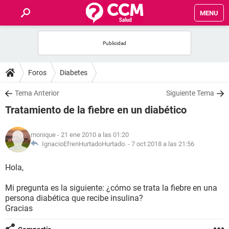
MENU
INICIO
FOROS
Foros
Diabetes
SALUD
Tema Anterior
Siguiente Tema
Tratamiento de la fiebre en un diabético
FAMILIA
monique
- 21 ene 2010 a las 01:20
NUTRICIÓN
IgnacioEfrenHurtadoHurtado. -
7 oct 2018 a las 21:56
Hola,
BIENESTAR
Mi pregunta es la siguiente: ¿cómo se trata la fiebre en una
SEXUALIDAD
persona diabética que recibe insulina?
Gracias
GLOSARIO