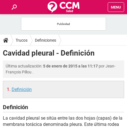
MENU
INICIO
FOROS
Trucos
Definiciones
SALUD
Cavidad pleural - Definición
FAMILIA
Última actualización:
5 de enero de 2015 a las 11:17
por
Jean-
François Pillou
.
NUTRICIÓN
Definición
BIENESTAR
Definición
SEXUALIDAD
La cavidad pleural se sitúa entre las dos hojas (capas) de la
GLOSARIO
membrana torácica denominada pleura. Este última rodea