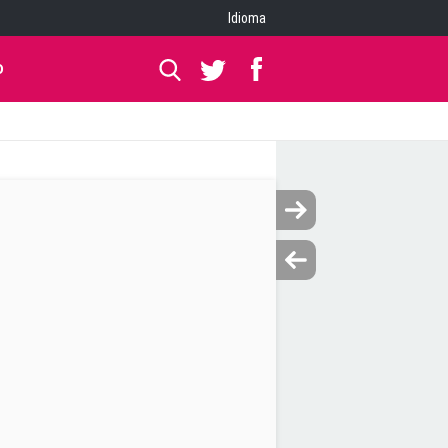
Idioma
O