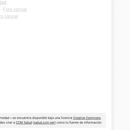
dad
-
Foro cáncer
ro cáncer
rmedad » se encuentra disponible bajo una licencia
Creative Commons
.
des citar a
CCM Salud
(
salud.ccm.net
) como tu fuente de información.