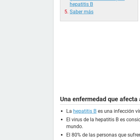
hepatitis B
Saber más
Una enfermedad que afecta 
La
hepatitis B
es una infección ví
El virus de la hepatitis B es cons
mundo.
El 80% de las personas que sufren