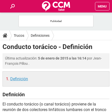
MENU
INICIO
FOROS
Trucos
Definiciones
SALUD
Conducto torácico - Definición
FAMILIA
Última actualización:
5 de enero de 2015 a las 16:14
por
Jean-
François Pillou
.
NUTRICIÓN
Definición
BIENESTAR
Definición
SEXUALIDAD
El conducto torácico (o canal torácico) proviene de la
GLOSARIO
reunión de dos colectores linfáticos lumbares con el tronco