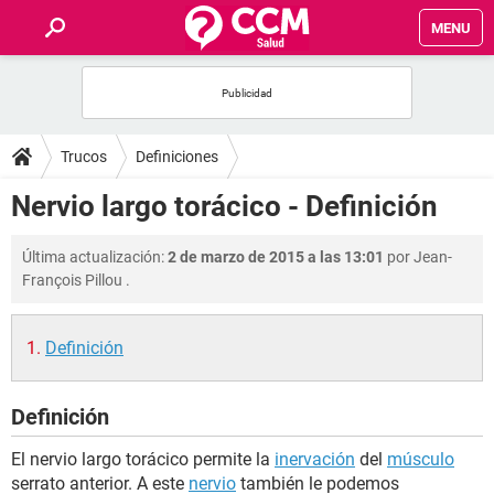
MENU
INICIO
FOROS
Trucos
Definiciones
SALUD
Nervio largo torácico - Definición
FAMILIA
Última actualización:
2 de marzo de 2015 a las 13:01
por
Jean-
François Pillou
.
NUTRICIÓN
Definición
BIENESTAR
Definición
SEXUALIDAD
El nervio largo torácico permite la
inervación
del
músculo
GLOSARIO
serrato anterior. A este
nervio
también le podemos