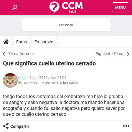
MENU
INICIO
FOROS
Foros
Embarazo
SALUD
Tema Anterior
Siguiente Tema
Que significa cuello uterino cerrado
FAMILIA
xiteja
- 14 jul 2013 a las 21:01
NUTRICIÓN
Mercha -
12 abr 2020 a las 04:53
tengo todos los sintomas del embarazo me hice la prueba
BIENESTAR
de sangre y salio negativa la doctora me mando hacer una
ecografia y cuando fui salio negativa pero quiero saver por
SEXUALIDAD
que dice cuello uterino cerrado
Compartir
GLOSARIO