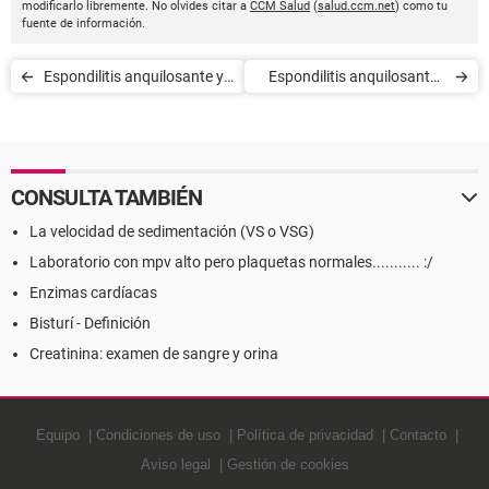
modificarlo libremente. No olvides citar a
CCM Salud
(
salud.ccm.net
) como tu
fuente de información.
Espondilitis anquilosante y
Espondilitis anquilosante -
embarazo
Tratamiento
CONSULTA TAMBIÉN
La velocidad de sedimentación (VS o VSG)
Laboratorio con mpv alto pero plaquetas normales........... :/
Enzimas cardíacas
Bisturí - Definición
Creatinina: examen de sangre y orina
Equipo
Condiciones de uso
Política de privacidad
Contacto
Aviso legal
Gestión de cookies