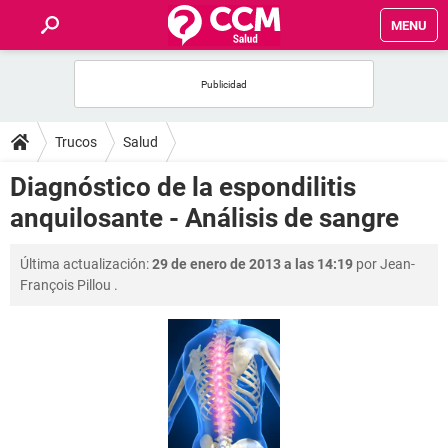
MENU
INICIO
FOROS
Trucos
Salud
SALUD
Diagnóstico de la espondilitis
anquilosante - Análisis de sangre
FAMILIA
Última actualización:
29 de enero de 2013 a las 14:19
por
Jean-
NUTRICIÓN
François Pillou
.
BIENESTAR
SEXUALIDAD
GLOSARIO