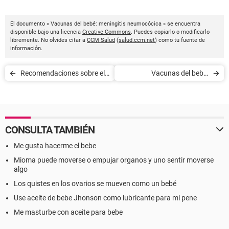
El documento « Vacunas del bebé: meningitis neumocócica » se encuentra
disponible bajo una licencia
Creative Commons
. Puedes copiarlo o modificarlo
libremente. No olvides citar a
CCM Salud
(
salud.ccm.net
) como tu fuente de
información.
Recomendaciones sobre el
Vacunas del bebé:
uso del flúor en niños
Haemophilus Influenzae B
CONSULTA TAMBIÉN
Me gusta hacerme el bebe
Mioma puede moverse o empujar organos y uno sentir moverse
algo
Los quistes en los ovarios se mueven como un bebé
Use aceite de bebe Jhonson como lubricante para mi pene
Me masturbe con aceite para bebe