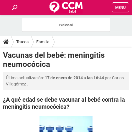
MENU
INICIO
FOROS
Trucos
Familia
SALUD
Vacunas del bebé: meningitis
neumocócica
FAMILIA
Última actualización:
17 de enero de 2014 a las 16:44
por
Carlos
NUTRICIÓN
Villagómez
.
BIENESTAR
¿A qué edad se debe vacunar al bebé contra la
meningitis neumocócica?
SEXUALIDAD
GLOSARIO