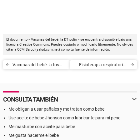
El documento « Vacunas del bebé: la DT polio » se encuentra disponible bajo una
licencia
Creative Commons
. Puedes copiarlo o modificarlo libremente. No olvides
citar a
CCM Salud
(
salud.ccm.net
) como tu fuente de información.
Vacunas del bebé: la tos
Fisioterapia respiratoria -
ferina
Bronquiolitis del bebé
CONSULTA TAMBIÉN
Me obligan a usar pañales y me tratan como bebe
Use aceite de bebe Jhonson como lubricante para mi pene
Me masturbe con aceite para bebe
Me gusta hacerme el bebe