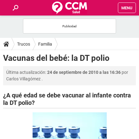
MENU
INICIO
FOROS
Trucos
Familia
SALUD
Vacunas del bebé: la DT polio
FAMILIA
Última actualización:
24 de septiembre de 2010 a las 16:36
por
Carlos Villagómez
.
NUTRICIÓN
¿A qué edad se debe vacunar al infante contra
la DT polio?
BIENESTAR
SEXUALIDAD
GLOSARIO