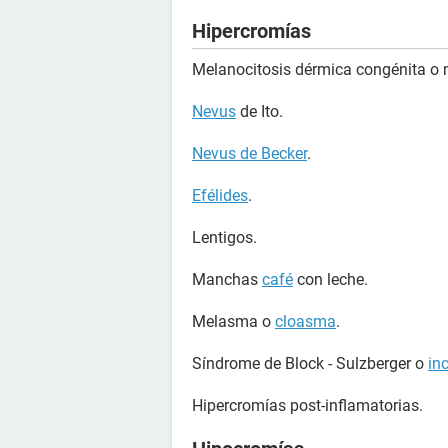
Hipercromías
Melanocitosis dérmica congénita o
Nevus
de Ito.
Nevus de Becker
.
Efélides
.
Lentigos.
Manchas
café
con leche.
Melasma o
cloasma
.
Síndrome de Block - Sulzberger o
in
Hipercromías post-inflamatorias.