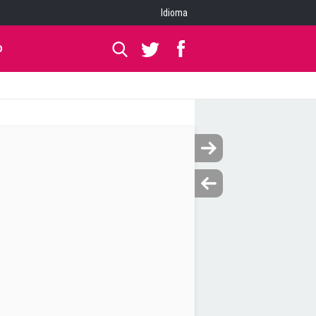
Idioma
O