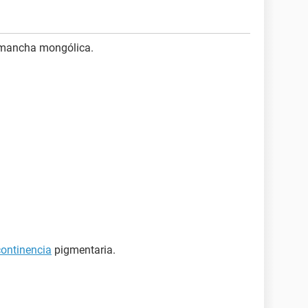
 mancha mongólica.
continencia
pigmentaria.