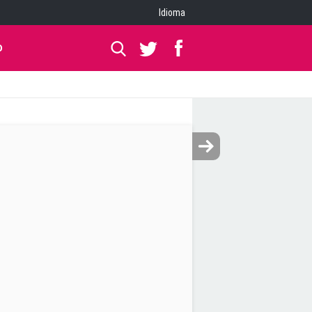
Idioma
O