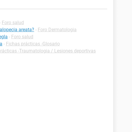
-
Foro salud
 alopecia areata?
-
Foro Dermatologia
egla
-
Foro salud
ra
-
Fichas prácticas -Glosario
rácticas -Traumatologia / Lesiones deportivas