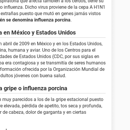
piratoria que afecta también a los cerdos, tiene su
ero influenza. Dicho virus proviene de la cepa A H1N1
y extrañas puesto que mutó en genes jamás vistos
ién se denomina influenza porcina
.
a en México y Estados Unidos
n abril de 2009 en México y en los Estados Unidos,
ina, humana y aviar. Uno de los Centros para el
dades de Estados Unidos (CDC, por sus siglas en
pa era contagiosa y se transmitía de seres humanos
nformación ofrecida por la Organización Mundial de
 adultos jóvenes con buena salud.
a gripe o influenza porcina
n muy parecidos a los de la gripe estacional puesto
 elevada, pérdida de apetito, tos seca y profunda,
 de cabeza, dolor de garganta y en ciertas