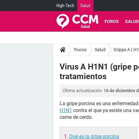
High-Tech
Salud
FOROS
SALUD
Trucos
Salud
Grippe A ( H
Virus A H1N1 (gripe p
tratamientos
Última actualización:
16 de diciembre d
La gripe porcina es una enfermedad 
H1N1
contra el que ya existe una v
carne de cerdo.
Qué es la gripe porcina