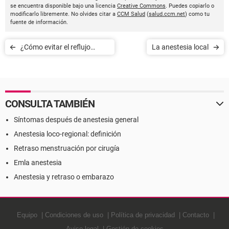
se encuentra disponible bajo una licencia
Creative Commons
. Puedes copiarlo o
modificarlo libremente. No olvides citar a
CCM Salud
(
salud.ccm.net
) como tu
fuente de información.
¿Cómo evitar el reflujo
La anestesia local
gastroesofágico?
CONSULTA TAMBIÉN
Síntomas después de anestesia general
Anestesia loco-regional: definición
Retraso menstruación por cirugía
Emla anestesia
Anestesia y retraso o embarazo
Equipo
Condiciones de uso
Política de privacidad
Contacto
Aviso legal
Gestión de cookies