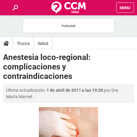
MENU
INICIO
FOROS
Trucos
Salud
SALUD
Anestesia loco-regional:
complicaciones y
FAMILIA
contraindicaciones
NUTRICIÓN
Última actualización:
1 de abril de 2011 a las 19:20
por
Dra.
Marta Marnet
.
BIENESTAR
SEXUALIDAD
GLOSARIO