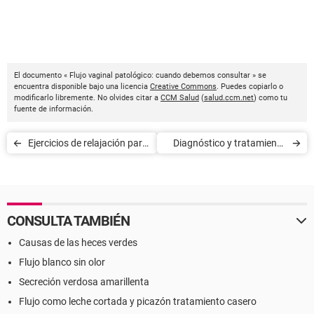
El documento « Flujo vaginal patológico: cuando debemos consultar » se
encuentra disponible bajo una licencia
Creative Commons
. Puedes copiarlo o
modificarlo libremente. No olvides citar a
CCM Salud
(
salud.ccm.net
) como tu
fuente de información.
Ejercicios de relajación para
Diagnóstico y tratamiento
hacer en el trabajo
del flujo anormal
CONSULTA TAMBIÉN
Causas de las heces verdes
Flujo blanco sin olor
Secreción verdosa amarillenta
Flujo como leche cortada y picazón tratamiento casero