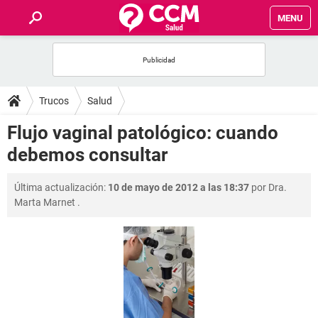
MENU
INICIO
FOROS
Trucos
Salud
SALUD
Flujo vaginal patológico: cuando
debemos consultar
FAMILIA
Última actualización:
10 de mayo de 2012 a las 18:37
por
Dra.
NUTRICIÓN
Marta Marnet
.
BIENESTAR
SEXUALIDAD
GLOSARIO