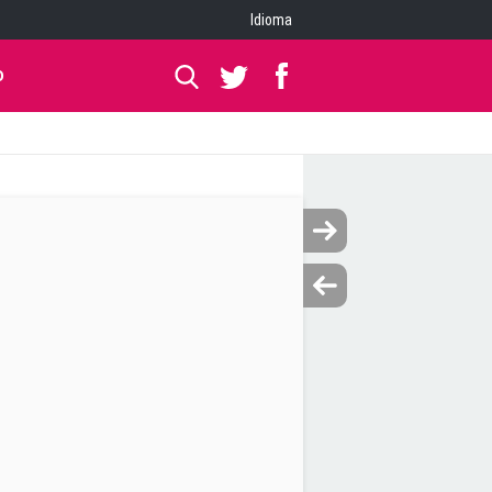
Idioma
O